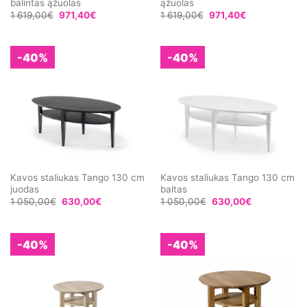
balintas ąžuolas
ąžuolas
1 619,00
€
971,40
€
1 619,00
€
971,40
€
-40%
-40%
Kavos staliukas Tango 130 cm
Kavos staliukas Tango 130 cm
juodas
baltas
1 050,00
€
630,00
€
1 050,00
€
630,00
€
-40%
-40%