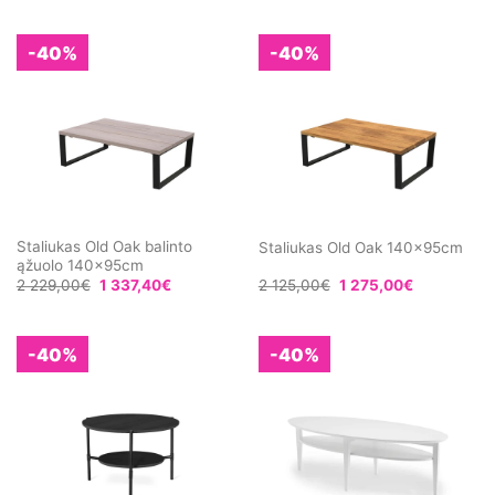
-40%
-40%
Staliukas Old Oak balinto
Staliukas Old Oak 140x95cm
ąžuolo 140x95cm
2 229,00
€
1 337,40
€
2 125,00
€
1 275,00
€
-40%
-40%