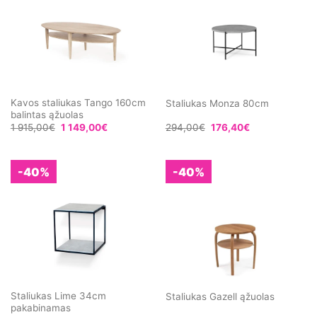
Kavos staliukas Tango 160cm
Staliukas Monza 80cm
balintas ąžuolas
1 915,00
€
1 149,00
€
294,00
€
176,40
€
-40%
-40%
Staliukas Lime 34cm
Staliukas Gazell ąžuolas
pakabinamas