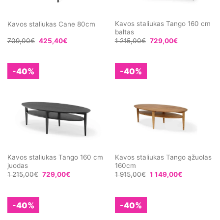
Kavos staliukas Tango 160 cm
Kavos staliukas Cane 80cm
baltas
709,00
€
425,40
€
1 215,00
€
729,00
€
-40%
-40%
Kavos staliukas Tango 160 cm
Kavos staliukas Tango ąžuolas
juodas
160cm
1 215,00
€
729,00
€
1 915,00
€
1 149,00
€
-40%
-40%