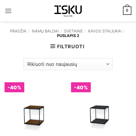
Skip
to
0
content
PRADŽIA
/
NAMŲ BALDAI
/
SVETAINĖ
/
KAVOS STALIUKAI
/
PUSLAPIS 2
FILTRUOTI
-40%
-40%