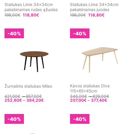
Staliukas Lime 34x34cm
Staliukas Lime 34x34cm
pakabinamas rudas ąžuolas
pakabinamas juodas
198,00
€
118,80
€
198,00
€
118,80
€
-40%
-40%
Kavos staliukas Diva
Žurnalinis staliukas Miles
115x65x45cm
Price
Price
421,00
€
–
657,00
€
345,00
€
–
629,00
€
range:
Price
Price
range:
252,60
€
–
394,20
€
207,00
€
–
377,40
€
421,00€
range:
range:
345,00€
through
252,60€
207,00€
through
657,00€
through
through
629,00€
394,20€
377,40€
-40%
-40%