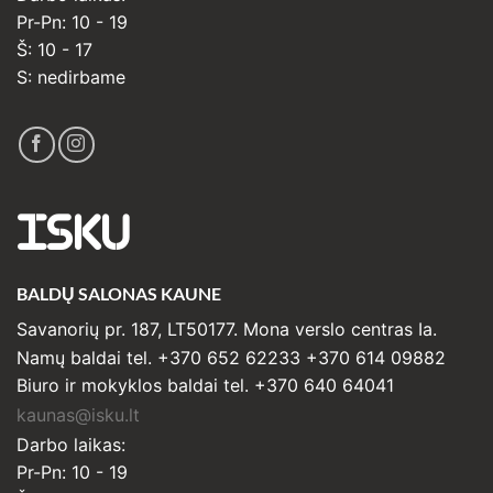
Pr-Pn: 10 - 19
Š: 10 - 17
S: nedirbame
ISKU
BALDŲ SALONAS KAUNE
Savanorių pr. 187, LT50177. Mona verslo centras Ia.
Namų baldai tel. +370 652 62233 +370 614 09882
Biuro ir mokyklos baldai tel. +370 640 64041
kaunas@isku.lt
Darbo laikas:
Pr-Pn: 10 - 19