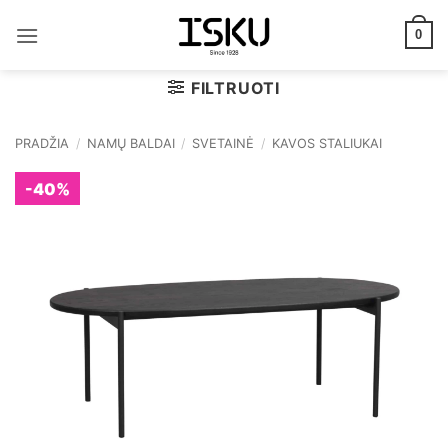
Skip
to
0
content
FILTRUOTI
PRADŽIA
/
NAMŲ BALDAI
/
SVETAINĖ
/
KAVOS STALIUKAI
-40%