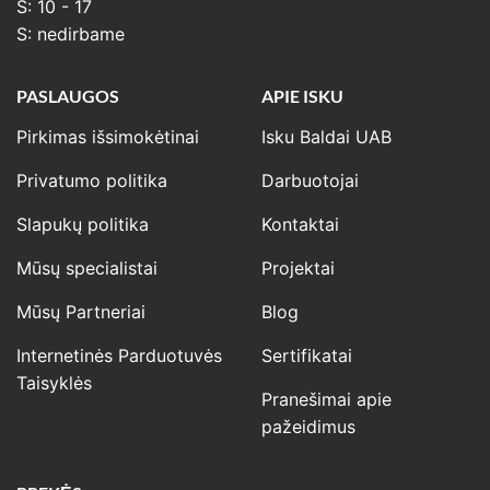
Š: 10 - 17
S: nedirbame
PASLAUGOS
APIE ISKU
Pirkimas išsimokėtinai
Isku Baldai UAB
Privatumo politika
Darbuotojai
Slapukų politika
Kontaktai
Mūsų specialistai
Projektai
Mūsų Partneriai
Blog
Internetinės Parduotuvės
Sertifikatai
Taisyklės
Pranešimai apie
pažeidimus