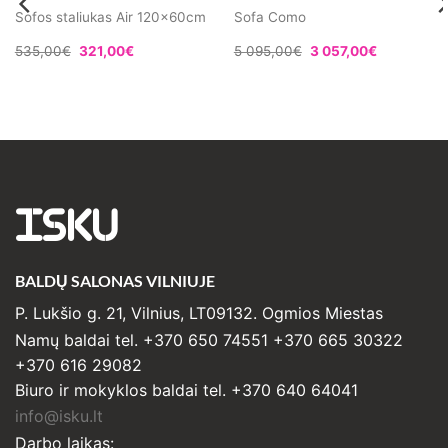
Sofos staliukas Air 120x60cm
Sofa Como
535,00
€
321,00
€
5 095,00
€
3 057,00
€
ISKU
BALDŲ SALONAS VILNIUJE
P. Lukšio g. 21, Vilnius, LT09132. Ogmios Miestas
Namų baldai tel. +370 650 74551 +370 665 30322
+370 616 29082
Biuro ir mokyklos baldai tel. +370 640 64041
info@isku.lt
Darbo laikas: