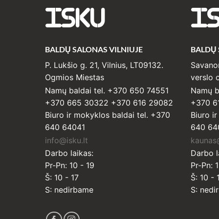
ISKU
I
BALDŲ SALONAS VILNIUJE
BALDŲ
P. Lukšio g. 21, Vilnius, LT09132.
Savanor
Ogmios Miestas
verslo c
Namų baldai tel. +370 650 74551
Namų ba
+370 665 30322 +370 616 29082
+370 6
Biuro ir mokyklos baldai tel. +370
Biuro i
640 64041
640 64
info@isku.lt
kaunas@
Darbo laikas:
Darbo l
Pr-Pn: 10 - 19
Pr-Pn: 1
Š: 10 - 17
Š: 10 - 
S: nedirbame
S: nedi