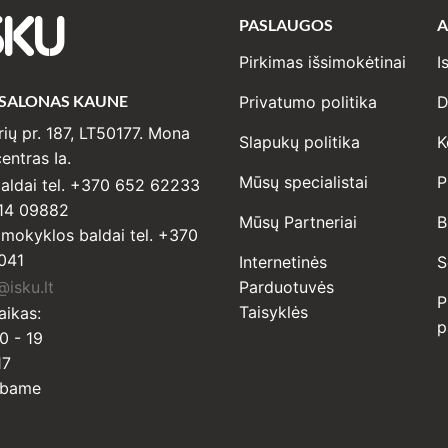
PASLAUGOS
A
SKU
Pirkimas išsimokėtinai
I
 SALONAS KAUNE
Privatumo politika
D
ių pr. 187, LT50177. Mona
Slapukų politika
K
entras Ia.
Mūsų specialistai
P
ldai tel. +370 652 62233
14 09882
Mūsų Partneriai
B
r mokyklos baldai tel. +370
041
Internetinės
S
isku.lt
Parduotuvės
P
Taisyklės
aikas:
p
0 - 19
17
rbame