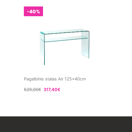
-40%
Pagalbinis stalas Air 125x40cm
529,00
€
317,40
€