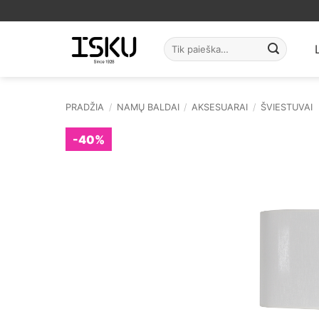
Skip
to
content
Ieškoti:
PRADŽIA
/
NAMŲ BALDAI
/
AKSESUARAI
/
ŠVIESTUVAI
-40%