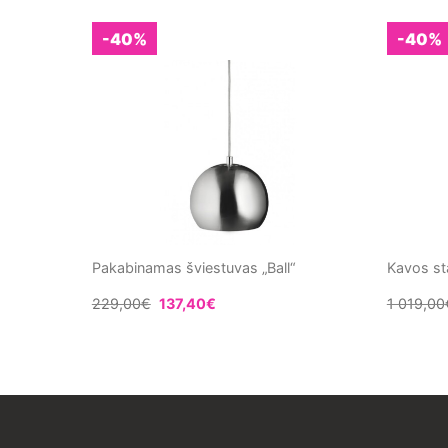
-40%
-40%
Pakabinamas šviestuvas „Ball“
Kavos st
229,00
€
137,40
€
1 019,00