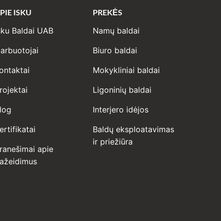
PIE ISKU
PREKĖS
sku Baldai UAB
Namų baldai
arbuotojai
Biuro baldai
ontaktai
Mokykliniai baldai
rojektai
Ligoninių baldai
log
Interjero idėjos
ertifikatai
Baldų eksploatavimas
ir priežiūra
ranešimai apie
ažeidimus