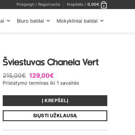
Prisijungti / Registruotis
Krepšelis /
0,00
€
0
ai
Biuro baldai
Mokykliniai baldai
Šviestuvas Chanela Vert
215,00
€
129,00
€
Pristatymo terminas iki 1 savaitės
Į KREPŠELĮ
SIŲSTI UŽKLAUSĄ