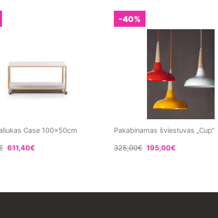
-40%
aliukas Case 100x50cm
Pakabinamas šviestuvas „Cup“
€
611,40
€
325,00
€
195,00
€