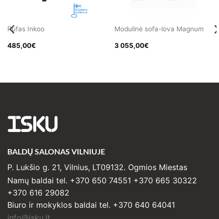
Pufas Inkoo
Modulinė sofa-lova Magnum
485,00
€
3 055,00
€
ISKU
BALDŲ SALONAS VILNIUJE
P. Lukšio g. 21, Vilnius, LT09132. Ogmios Miestas
Namų baldai tel. +370 650 74551 +370 665 30322
+370 616 29082
Biuro ir mokyklos baldai tel. +370 640 64041
info@isku.lt