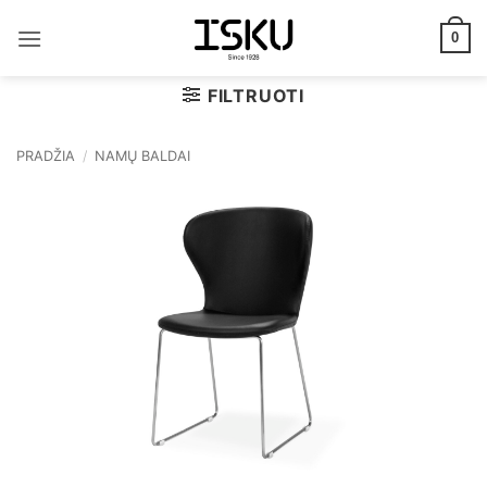
Skip
to
0
content
FILTRUOTI
PRADŽIA
/
NAMŲ BALDAI