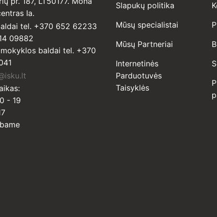
ių pr. 187, LT50177. Mona
Slapukų politika
K
entras Ia.
Mūsų specialistai
P
ldai tel. +370 652 62233
14 09882
Mūsų Partneriai
B
r mokyklos baldai tel. +370
041
Internetinės
S
isku.lt
Parduotuvės
P
Taisyklės
aikas:
p
0 - 19
17
rbame