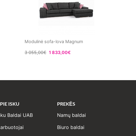
Modulinė sofa-lova Magnum
3 055,00
€
1 833,00
€
PIE ISKU
PREKĖS
sku Baldai UAB
Namų baldai
arbuotojai
Biuro baldai