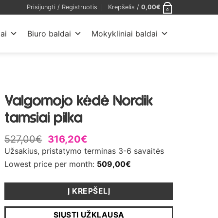
Prisijungti / Registruotis
Krepšelis /
0,00
€
0
ai
Biuro baldai
Mokykliniai baldai
Valgomojo kėdė Nordik
tamsiai pilka
527,00
€
316,20
€
Užsakius, pristatymo terminas 3-6 savaitės
Lowest price per month:
509,00
€
Į KREPŠELĮ
SIŲSTI UŽKLAUSĄ