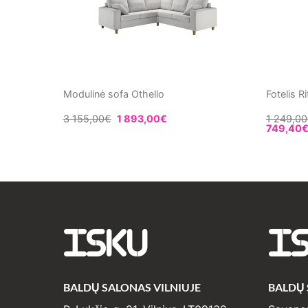
37.5cm
Modulinė sofa Othello
Fotelis Ri
3 155,00
€
1 893,00
€
1 249,00
749,40
ISKU
I
BALDŲ SALONAS VILNIUJE
BALDŲ