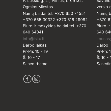
P. Lukšio g. 21, Vilnius, LT09132.
Savanor
Ogmios Miestas
verslo c
Namų baldai tel. +370 650 74551
Namų ba
+370 665 30322 +370 616 29082
+370 6
Biuro ir mokyklos baldai tel. +370
Biuro i
640 64041
640 64
info@isku.lt
kaunas@
Darbo laikas:
Darbo l
Pr-Pn: 10 - 19
Pr-Pn: 1
Š: 10 - 17
Š: 10 - 
S: nedirbame
S: nedi