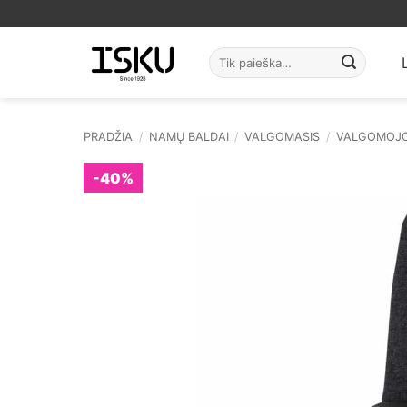
Skip
to
content
Ieškoti:
PRADŽIA
/
NAMŲ BALDAI
/
VALGOMASIS
/
VALGOMOJO
-40%