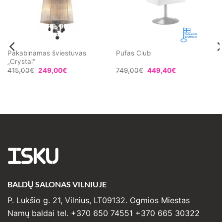
Pakabinamas šviestuvas
Pufas Club
„Crystal“
415,00
€
249,00
€
749,00
€
449,40
€
ISKU
BALDŲ SALONAS VILNIUJE
P. Lukšio g. 21, Vilnius, LT09132. Ogmios Miestas
Namų baldai tel. +370 650 74551 +370 665 30322