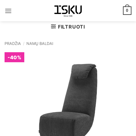
Skip
to
0
content
FILTRUOTI
PRADŽIA
/
NAMŲ BALDAI
-40%