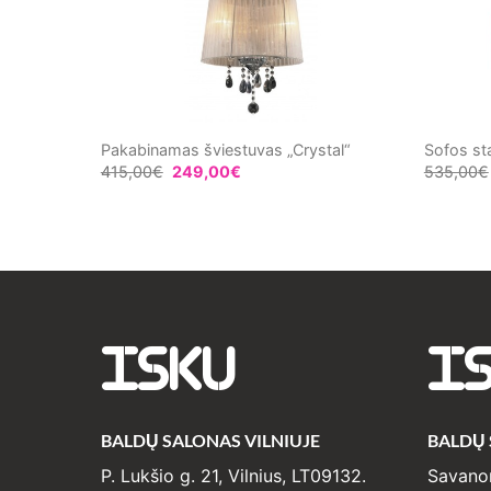
Pakabinamas šviestuvas „Crystal“
Sofos st
415,00
€
249,00
€
535,00
€
:
€
00€
gh
€
00€
ISKU
I
BALDŲ SALONAS VILNIUJE
BALDŲ
P. Lukšio g. 21, Vilnius, LT09132.
Savanor