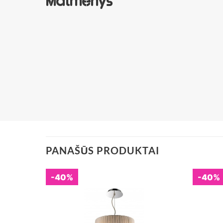
Matmenys
PANAŠŪS PRODUKTAI
-40%
-40%