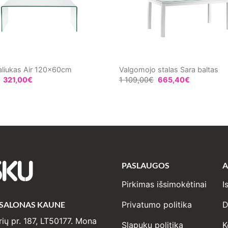
aliukas Air 120x60cm
Valgomojo stalas Sara baltas
321,00
€
1 109,00
€
665,40
€
PASLAUGOS
A
SKU
Pirkimas išsimokėtinai
I
 SALONAS KAUNE
Privatumo politika
D
ių pr. 187, LT50177. Mona
Slapukų politika
K