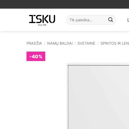
Skip
to
content
Ieškoti:
PRADŽIA
/
NAMŲ BALDAI
/
SVETAINĖ
/
SPINTOS IR LE
-40%