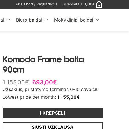
Prisijungti / Registruotis
Krepšelis /
0,00
€
0
ai
Biuro baldai
Mokykliniai baldai
Komoda Frame balta
90cm
1 155,00
€
693,00
€
Užsakius, pristatymo terminas 6-10 savaičių
Lowest price per month:
1 155,00
€
Į KREPŠELĮ
SIŲSTI UŽKLAUSĄ