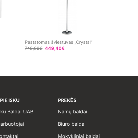
Pastatomas šviestuvas „Crystal“
749,00
€
449,40
€
PIE ISKU
PREKĖS
sku Baldai UAB
Namų baldai
arbuotojai
Biuro baldai
ontaktai
Mokykliniai baldai