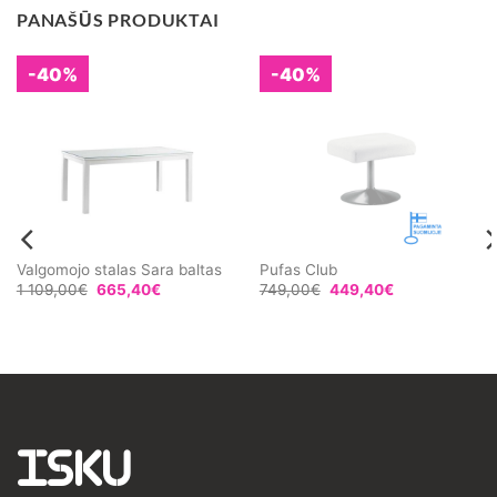
PANAŠŪS PRODUKTAI
-40%
-40%
Valgomojo stalas Sara baltas
Pufas Club
1 109,00
€
665,40
€
749,00
€
449,40
€
ISKU