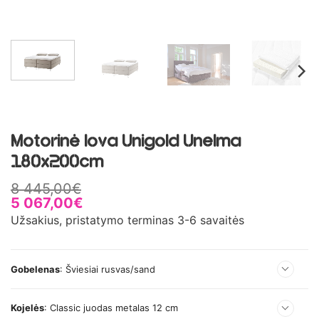
Motorinė lova Unigold Unelma
180x200cm
8 445,00
€
5 067,00
€
Užsakius, pristatymo terminas 3-6 savaitės
Gobelenas
:
Šviesiai rusvas/sand
Kojelės
:
Classic juodas metalas 12 cm