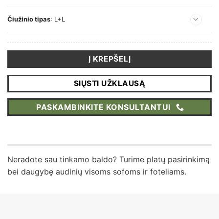
Čiužinio tipas
:
L+L
L+L
L+XL
XL+XL
Į KREPŠELĮ
SIŲSTI UŽKLAUSĄ
PASKAMBINKITE KONSULTANTUI
Neradote sau tinkamo baldo? Turime platų pasirinkimą
bei daugybę audinių visoms sofoms ir foteliams.