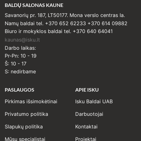
BALDŲ SALONAS KAUNE
Savanorių pr. 187, LT50177. Mona verslo centras Ia.
Namų baldai tel. +370 652 62233 +370 614 09882
Biuro ir mokyklos baldai tel. +370 640 64041
kaunas@isku.lt
Darbo laikas:
Pr-Pn: 10 - 19
Š: 10 - 17
S: nedirbame
PASLAUGOS
APIE ISKU
Pirkimas išsimokėtinai
Isku Baldai UAB
Privatumo politika
Darbuotojai
Slapukų politika
Kontaktai
Mūsų specialistai
Projektai