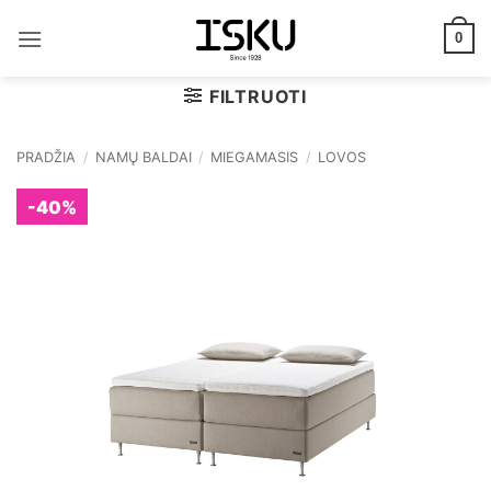
Skip
to
0
content
FILTRUOTI
PRADŽIA
/
NAMŲ BALDAI
/
MIEGAMASIS
/
LOVOS
-40%