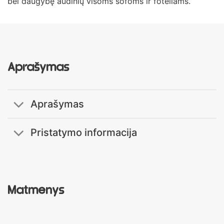
bei daugybę audinių visoms sofoms ir foteliams.
Aprašymas
Aprašymas
Pristatymo informacija
Matmenys