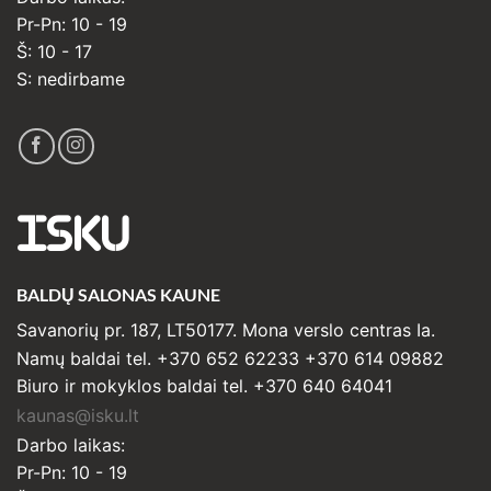
Pr-Pn: 10 - 19
Š: 10 - 17
S: nedirbame
ISKU
BALDŲ SALONAS KAUNE
Savanorių pr. 187, LT50177. Mona verslo centras Ia.
Namų baldai tel. +370 652 62233 +370 614 09882
Biuro ir mokyklos baldai tel. +370 640 64041
kaunas@isku.lt
Darbo laikas:
Pr-Pn: 10 - 19