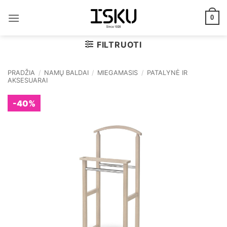
Skip
to
0
content
FILTRUOTI
PRADŽIA
/
NAMŲ BALDAI
/
MIEGAMASIS
/
PATALYNĖ IR
AKSESUARAI
-40%