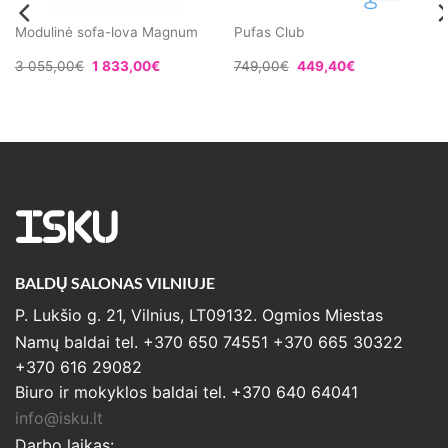
Modulinė sofa-lova Magnum
Pufas Club
3 055,00
€
1 833,00
€
749,00
€
449,40
€
ISKU
BALDŲ SALONAS VILNIUJE
P. Lukšio g. 21, Vilnius, LT09132. Ogmios Miestas
Namų baldai tel. +370 650 74551 +370 665 30322
+370 616 29082
Biuro ir mokyklos baldai tel. +370 640 64041
info@isku.lt
Darbo laikas: