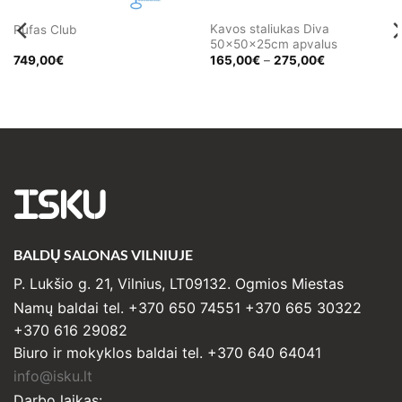
Kavos staliukas Diva
Pufas Club
50x50x25cm apvalus
Price
749,00
€
165,00
€
–
275,00
€
range:
165,00€
through
275,00€
ISKU
BALDŲ SALONAS VILNIUJE
P. Lukšio g. 21, Vilnius, LT09132. Ogmios Miestas
Namų baldai tel. +370 650 74551 +370 665 30322
+370 616 29082
Biuro ir mokyklos baldai tel. +370 640 64041
info@isku.lt
Darbo laikas: