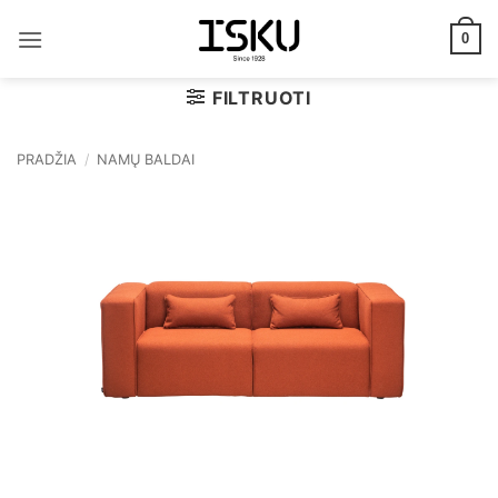
Skip
to
0
content
FILTRUOTI
PRADŽIA
/
NAMŲ BALDAI